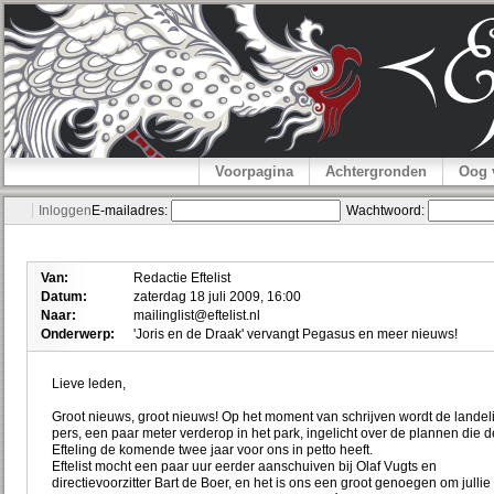
Voorpagina
Achtergronden
Oog 
Inloggen
E-mailadres:
Wachtwoord:
Van:
Redactie Eftelist
Datum:
zaterdag 18 juli 2009, 16:00
Naar:
mailinglist@eftelist.nl
Onderwerp:
'Joris en de Draak' vervangt Pegasus en meer nieuws!
Lieve leden,
Groot nieuws, groot nieuws! Op het moment van schrijven wordt de landel
pers, een paar meter verderop in het park, ingelicht over de plannen die d
Efteling de komende twee jaar voor ons in petto heeft.
Eftelist mocht een paar uur eerder aanschuiven bij Olaf Vugts en
directievoorzitter Bart de Boer, en het is ons een groot genoegen om jullie