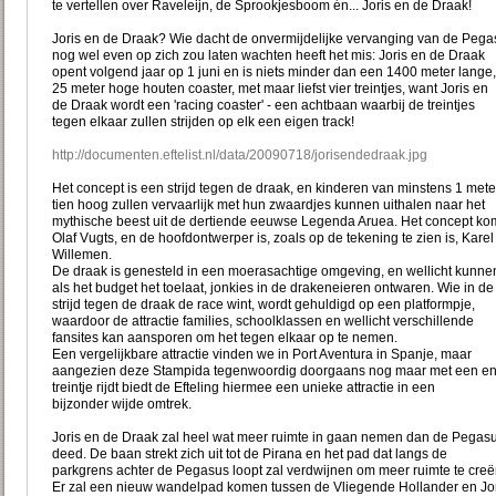
te vertellen over Raveleijn, de Sprookjesboom én... Joris en de Draak!
Joris en de Draak? Wie dacht de onvermijdelijke vervanging van de Pega
nog wel even op zich zou laten wachten heeft het mis: Joris en de Draak
opent volgend jaar op 1 juni en is niets minder dan een 1400 meter lange,
25 meter hoge houten coaster, met maar liefst vier treintjes, want Joris en
de Draak wordt een 'racing coaster' - een achtbaan waarbij de treintjes
tegen elkaar zullen strijden op elk een eigen track!
http://documenten.eftelist.nl/data/20090718/jorisendedraak.jpg
Het concept is een strijd tegen de draak, en kinderen van minstens 1 mete
tien hoog zullen vervaarlijk met hun zwaardjes kunnen uithalen naar het
mythische beest uit de dertiende eeuwse Legenda Aruea. Het concept ko
Olaf Vugts, en de hoofdontwerper is, zoals op de tekening te zien is, Karel
Willemen.
De draak is genesteld in een moerasachtige omgeving, en wellicht kunne
als het budget het toelaat, jonkies in de drakeneieren ontwaren. Wie in de
strijd tegen de draak de race wint, wordt gehuldigd op een platformpje,
waardoor de attractie families, schoolklassen en wellicht verschillende
fansites kan aansporen om het tegen elkaar op te nemen.
Een vergelijkbare attractie vinden we in Port Aventura in Spanje, maar
aangezien deze Stampida tegenwoordig doorgaans nog maar met een en
treintje rijdt biedt de Efteling hiermee een unieke attractie in een
bijzonder wijde omtrek.
Joris en de Draak zal heel wat meer ruimte in gaan nemen dan de Pegas
deed. De baan strekt zich uit tot de Pirana en het pad dat langs de
parkgrens achter de Pegasus loopt zal verdwijnen om meer ruimte te creë
Er zal een nieuw wandelpad komen tussen de Vliegende Hollander en Jor