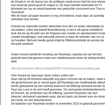
de Draak in, en de layout van de achtbaan zorgt ervoor dat het race-elem
ook vanaf de grond goed te volgen is. De baan bereikt snelheden tot 75
kilometer per uur en wordt daarmee een geduchte concurrent voor Troy in
Toverland.
Wie de baan zal gaan bouwen is nog niet bekend, maar daar zal spoedig
uitsluitsel over komen.
Hoewel we natuurlijk moeten afwachten hoe één en ander uiteindelijk uit
zal pakken, zeker wat betreft thematisering, is het in elk geval ontzéttend
leuk dat we op de plek van de Pegasus een unieke en spectaculaire hout
coaster terugkrijgen, wat natuurlijk precies is waar de meesten van ons al
op hoopten. Met een beetje geluk krijgt de Efteling eindelijk de woody die
het park verdient!
Ander nieuws betreft de invulling van Raveleijn, waarbij ons op het hart
gedrukt werd dat gewoon maar een middeleeuwse show de lading beslist 
dekt.
http://documenten.eftelist.nl/data/20090718/raveleijnaankondiging.jpg
'Hier herrijst de stad waar raven ruiters zullen zijn'
Daar valt op dit moment natuurlijk nog geen chocola van te maken, maar i
elk geval kunnen we er vanuit gaan dat Raveleijn een multimediale attract
wordt, gebaseerd op een verhaal waarvoor de Efteling niemand minder d
Paul van Loon in de arm heeft genomen. De vermaarde kinderboekenschr
uit Drunen, de achtertuin van de Efteling, voorziet Raveleijn van een
sfeervol, verhalend raamwerk waar, dat als basis zal dienen voor de show
een boek, én een televisieserie!
De kantoren van Raveleijn worden in november 2010 in gebruik genomen