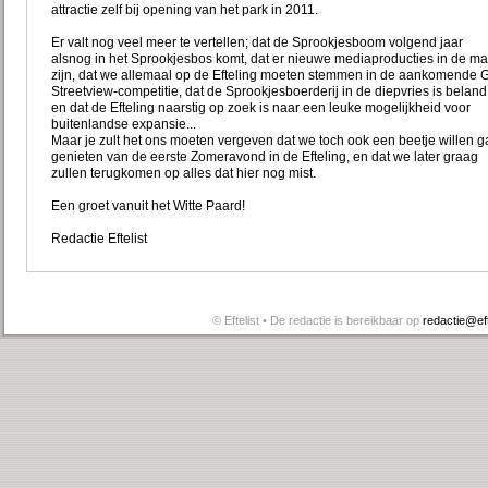
attractie zelf bij opening van het park in 2011.
Er valt nog veel meer te vertellen; dat de Sprookjesboom volgend jaar
alsnog in het Sprookjesbos komt, dat er nieuwe mediaproducties in de m
zijn, dat we allemaal op de Efteling moeten stemmen in de aankomende 
Streetview-competitie, dat de Sprookjesboerderij in de diepvries is beland
en dat de Efteling naarstig op zoek is naar een leuke mogelijkheid voor
buitenlandse expansie...
Maar je zult het ons moeten vergeven dat we toch ook een beetje willen 
genieten van de eerste Zomeravond in de Efteling, en dat we later graag
zullen terugkomen op alles dat hier nog mist.
Een groet vanuit het Witte Paard!
Redactie Eftelist
© Eftelist • De redactie is bereikbaar op
redactie@efte