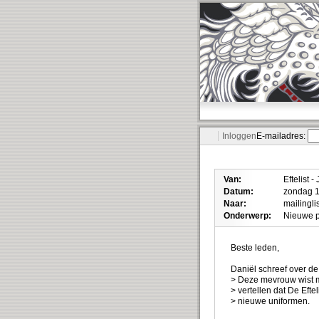
Inloggen
E-mailadres:
Van:
Eftelist -
Datum:
zondag 1
Naar:
mailinglis
Onderwerp:
Nieuwe pe
Beste leden,
Daniël schreef over de
> Deze mevrouw wist m
> vertellen dat De Eft
> nieuwe uniformen.