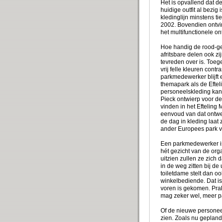
Het is opvallend dat de
huidige outfit al bezig
kledinglijn minstens ti
2002. Bovendien ontvi
het multifunctionele on
Hoe handig de rood-ge
afritsbare delen ook zij
tevreden over is. Toege
vrij felle kleuren cont
parkmedewerker blijft
themapark als de Eftel
personeelskleding kan 
Pieck ontwierp voor de
vinden in het Efteling
eenvoud van dat ontwer
de dag in kleding laat 
ander Europees park ve
Een parkmedewerker is
hét gezicht van de orga
uitzien zullen ze zich 
in de weg zitten bij d
toiletdame stelt dan o
winkelbediende. Dat is 
voren is gekomen. Prak
mag zeker wel, meer p
Of de nieuwe personeel
zien. Zoals nu gepland