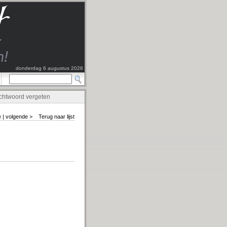
donderdag 6 augustus 2026
chtwoord vergeten
e
|
volgende >
Terug naar lijst