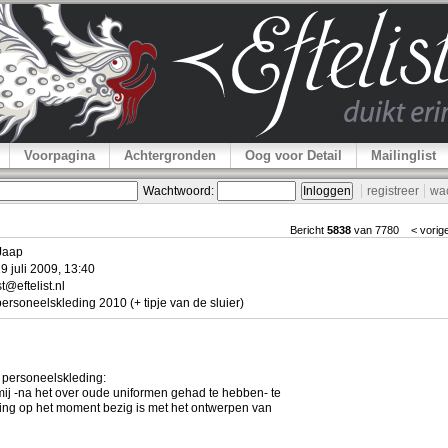
Voorpagina
Achtergronden
Oog voor Detail
Mailinglist
Wachtwoord:
registreer
wa
Bericht
5838
van 7780
< vorig
 Jaap
9 juli 2009, 13:40
t@eftelist.nl
rsoneelskleding 2010 (+ tipje van de sluier)
 personeelskleding:
ij -na het over oude uniformen gehad te hebben- te
eling op het moment bezig is met het ontwerpen van