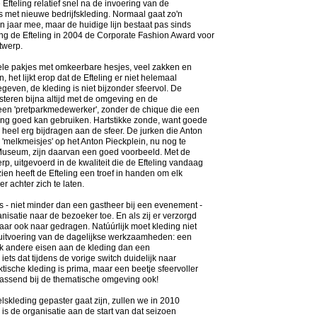
 Efteling relatief snel na de invoering van de
 is met nieuwe bedrijfskleding. Normaal gaat zo'n
en jaar mee, maar de huidige lijn bestaat pas sinds
ng de Efteling in 2004 de Corporate Fashion Award voor
twerp.
le pakjes met omkeerbare hesjes, veel zakken en
n, het lijkt erop dat de Efteling er niet helemaal
geven, de kleding is niet bijzonder sfeervol. De
rasteren bijna altijd met de omgeving en de
 een 'pretparkmedewerker', zonder de chique die een
ing goed kan gebruiken. Hartstikke zonde, want goede
heel erg bijdragen aan de sfeer. De jurken die Anton
 'melkmeisjes' op het Anton Pieckplein, nu nog te
 Museum, zijn daarvan een goed voorbeeld. Met de
p, uitgevoerd in de kwaliteit die de Efteling vandaag
zien heeft de Efteling een troef in handen om elk
r achter zich te laten.
 - niet minder dan een gastheer bij een evenement -
nisatie naar de bezoeker toe. En als zij er verzorgd
daar ook naar gedragen. Natúúrlijk moet kleding niet
e uitvoering van de dagelijkse werkzaamheden: een
ok andere eisen aan de kleding dan een
iets dat tijdens de vorige switch duidelijk naar
tische kleding is prima, maar een beetje sfeervoller
assend bij de thematische omgeving ook!
skleding gepaster gaat zijn, zullen we in 2010
 is de organisatie aan de start van dat seizoen