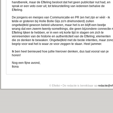
handbereik, maar de Efteling besloot dat het geen publicitair nut had, en
sprak er een veto over uit, tot teleurstelling van iedereen behalve de
Efteling.
De jongens en meisjes van Communicatie en PR (en het zijn er véél - ik
telde er gisteren bij Holle Bolle Gijs zo'n driehonderd) zullen
ongetwijfeld gewoon beleid uitvoeren, maar het is en blijft een beetje
wrang dat een zwerm twenty-somethings, die geen bijzondere connectie 
Efteling lijken te hebben, er in een vrij korte tijd in slagen om zich te
vervreemden van de historie en authenticiteit van de Efteling; elementen
die ze denken te bewaken. Ongetwijfeld met de beste intenties, maar zon
begrip voor wat het is waar ze voor zeggen te staan. Heel jammer.
Ik ben heel benieuwd hoe jullie hierover denken, dus laat vooral van je
horen!
Nog een fijne avond,
Ilona
© Eftelist • De redactie is bereikbaar op
redactie@efte