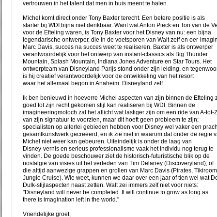
vertrouwen in het talent dat men in huis meent te halen.
Michel komt direct onder Tony Baxter terecht. Een betere positie is als
starter bij WDI bijna niet denkbaar. Want wat Anton Pieck en Ton van de V
voor de Efteling waren, is Tony Baxter voor het Disney van nu: een bijna
legendarische ontwerper, die in de voetsporen van Walt zelf en oer-imagi
Marc Davis, succes na succes weet te realiseren. Baxter is als ontwerper
verantwoordelijk voor het ontwerp van instant-classics als Big Thunder
Mountain, Splash Mountain, Indiana Jones Adventure en Star Tours. Het
ontwerpteam van Disneyland Parijs stond onder zijn leiding, en tegenwoo
is hij creatief verantwoordelijk voor de ontwikkeling van het resort
waar het allemaal begon in Anaheim: Disneyland zelf.
Ik ben benieuwd in hoeverre Michel aspecten van zijn binnen de Efteling 
goed tot zijn recht gekomen stijl kan realiseren bij WDI. Binnen de
imagineeringmoloch zal het allicht wat lastiger zijn om een ride van A-tot-
van zijn signatuur te voorzien, maar dit hoeft geen probleem te zijn;
specialisten op allerlei gebieden hebben voor Disney wel vaker een prach
gesamtkunstwerk gecreëerd, en ik zie niet in waarom dat onder de regie 
Michel niet weer kan gebeuren. Uiteindelijk is onder de laag van
Disney-vernis en serieus professionalisme vaak het individu nog terug te
vinden. De goede beschouwer ziet de historisch-futuristische blik op de
nostalgie van visies uit het verleden van Tim Delaney (Discoveryland), of
die altijd aanwezige grappen en grollen van Marc Davis (Pirates, Tikiroom
Jungle Cruise). Wie weet, kunnen we daar over een jaar of tien wel wat D
Dulk-stijlaspecten naast zetten. Walt zei immers zelf niet voor niets:
"Disneyland will never be completed. It will continue to grow as long as
there is imagination left in the world."
Vriendelijke groet,