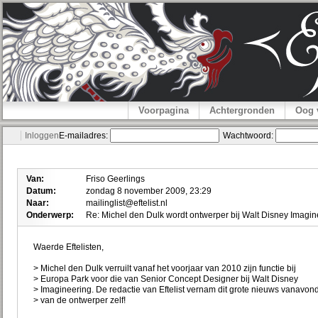
Voorpagina
Achtergronden
Oog 
Inloggen
E-mailadres:
Wachtwoord:
Van:
Friso Geerlings
Datum:
zondag 8 november 2009, 23:29
Naar:
mailinglist@eftelist.nl
Onderwerp:
Re: Michel den Dulk wordt ontwerper bij Walt Disney Imagin
Waerde Eftelisten,
> Michel den Dulk verruilt vanaf het voorjaar van 2010 zijn functie bij
> Europa Park voor die van Senior Concept Designer bij Walt Disney
> Imagineering. De redactie van Eftelist vernam dit grote nieuws vanavon
> van de ontwerper zelf!