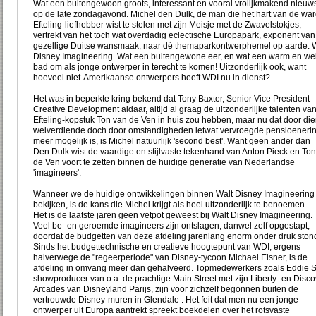
Wat een buitengewoon groots, interessant en vooral vrolijkmakend nieuw
op de late zondagavond. Michel den Dulk, de man die het hart van de wa
Efteling-liefhebber wist te stelen met zijn Meisje met de Zwavelstokjes,
vertrekt van het toch wat overdadig eclectische Europapark, exponent van
gezellige Duitse wansmaak, naar dé themaparkontwerphemel op aarde: W
Disney Imagineering. Wat een buitengewone eer, en wat een warm en we
bad om als jonge ontwerper in terecht te komen! Uitzonderlijk ook, want
hoeveel niet-Amerikaanse ontwerpers heeft WDI nu in dienst?
Het was in beperkte kring bekend dat Tony Baxter, Senior Vice President
Creative Development aldaar, altijd al graag de uitzonderlijke talenten va
Efteling-kopstuk Ton van de Ven in huis zou hebben, maar nu dat door di
welverdiende doch door omstandigheden ietwat vervroegde pensioenerin
meer mogelijk is, is Michel natuurlijk 'second best'. Want geen ander dan
Den Dulk wist de vaardige en stijlvaste tekenhand van Anton Pieck en To
de Ven voort te zetten binnen de huidige generatie van Nederlandse
'imagineers'.
Wanneer we de huidige ontwikkelingen binnen Walt Disney Imagineering
bekijken, is de kans die Michel krijgt als heel uitzonderlijk te benoemen.
Het is de laatste jaren geen vetpot geweest bij Walt Disney Imagineering.
Veel be- en geroemde imagineers zijn ontslagen, danwel zelf opgestapt,
doordat de budgetten van deze afdeling jarenlang enorm onder druk ston
Sinds het budgettechnische en creatieve hoogtepunt van WDI, ergens
halverwege de "regeerperiode" van Disney-tycoon Michael Eisner, is de
afdeling in omvang meer dan gehalveerd. Topmedewerkers zoals Eddie S
showproducer van o.a. de prachtige Main Street met zijn Liberty- en Disco
Arcades van Disneyland Parijs, zijn voor zichzelf begonnen buiten de
vertrouwde Disney-muren in Glendale . Het feit dat men nu een jonge
ontwerper uit Europa aantrekt spreekt boekdelen over het rotsvaste