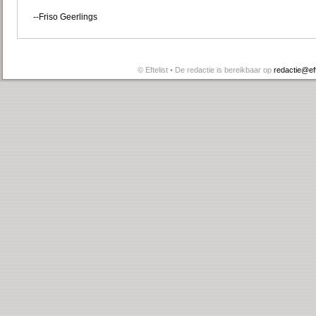
--Friso Geerlings
© Eftelist • De redactie is bereikbaar op
redactie@efte