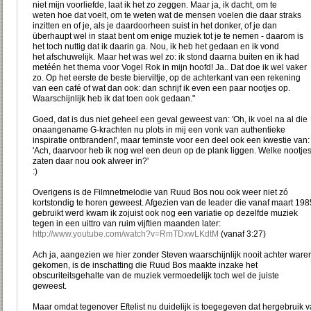
niet mijn voorliefde, laat ik het zo zeggen. Maar ja, ik dacht, om te
weten hoe dat voelt, om te weten wat de mensen voelen die daar straks
inzitten en of je, als je daardoorheen suist in het donker, of je dan
überhaupt wel in staat bent om enige muziek tot je te nemen - daarom is
het toch nuttig dat ik daarin ga. Nou, ik heb het gedaan en ik vond
het afschuwelijk. Maar het was wel zo: ik stond daarna buiten en ik had
metéén het thema voor Vogel Rok in mijn hoofd! Ja.. Dat doe ik wel vaker
zo. Op het eerste de beste bierviltje, op de achterkant van een rekening
van een café of wat dan ook: dan schrijf ik even een paar nootjes op.
Waarschijnlijk heb ik dat toen ook gedaan."
Goed, dat is dus niet geheel een geval geweest van: 'Oh, ik voel na al die
onaangename G-krachten nu plots in mij een vonk van authentieke
inspiratie ontbranden!', maar teminste voor een deel ook een kwestie van:
'Ach, daarvoor heb ik nog wel een deun op de plank liggen. Welke nootje
zaten daar nou ook alweer in?'
:)
Overigens is de Filmnetmelodie van Ruud Bos nou ook weer niet zó
kortstondig te horen geweest. Afgezien van de leader die vanaf maart 198
gebruikt werd kwam ik zojuist ook nog een variatie op dezelfde muziek
tegen in een uittro van ruim vijftien maanden later:
http://www.youtube.com/watch?v=RmTDxwLKdtM
(vanaf 3:27)
Ach ja, aangezien we hier zonder Steven waarschijnlijk nooit achter ware
gekomen, is de inschatting die Ruud Bos maakte inzake het
obscuriteitsgehalte van de muziek vermoedelijk toch wel de juiste
geweest.
Maar omdat tegenover Eftelist nu duidelijk is toegegeven dat hergebruik 