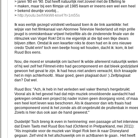
> jaren '80 en '90. Dat heeft natuurlijk niet zoveel met de Efteling te
> maken, maar bij een filmpje uit 1985 kwam er ineens een wel een heel
> bekend deuntje voorbij...
>
http://youtu.be/hNkWit-knx4?t=1m55s
Ik was eerlijk gezegd volstrekt verbaasd toen ik de link aanklikte: het
wijsje van het filmkanaal van Abonnee Televisie Nederland uit mijn prille
jeugd is onmiskenbaar vrijwel hetzelfde als de zinderende finale van de
ritmuziek van Vogel Rok! Dit is me eigenlijk al die tijd een tikje dwars
blijven zitten. Omdat ik een kwartier niks te doen had en ik ons nieuwe
credo 'Duikt erin!' toch een beetje hoog wil houden, dacht ik: kom, ik bel
Ruud Bos eens.
Nou, die moest er smakelijk om lachen! Ik wilde allereerst natuurlijk weten
of hij wel zelf het Filmnet-intro had gecomponeerd en dat bleek godzijdan
gewoon het geval te zijn. Ik had heus niet anders verwacht, tóch knaagde
het in mijn achterhoofd.. Maar goed, geen plagiaat dus! :) Zelfplagiaat
dan? Dat wel.
Ruud Bos: "Ach, ik heb in het verleden wel vaker thema's hergebruikt.
Vooral als ik het gevoel had dat mijn muziek onvoldoende aandacht had
gekregen omdat een project bij nader inzien geen doorgang vond, of maa
een heel kort leven was beschoren. Als ik daarvoor dan iets fraais had
gecomponeerd vond ik het zonde als dit ongebruikt de prullenbak in moes
Zoiets is hier dus ook aan de hand geweest."
Duidelijk! Toch breng ik even in herinnering: een passage uit het interview
dat Erwin Taets met Ruud Bos had (Ochtend in Pretparkland, mei 2011):
"Als inspiratie voor de muziek van Vogel Rok ben ik naar Disneyland
gegaan. Zelf vind ik het afschuwelijk om in achtbanen te gaan.. Het heeft