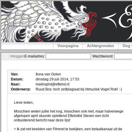
Voorpagina
Achtergronden
Oog 
Inloggen
E-mailadres:
Wachtwoord:
Van:
Ilona van Golen
Datum:
dinsdag 29 juli 2014, 17:53
Naar:
mailinglist@eftelist.nl
Onderwerp:
Ruud Bos: toch zelfplagiaat bij ritmuziek Vogel Rok! :-)
Lieve leden,
Misschien weten jullie het nog, misschien ook niet, maar halverwege
afgelopen april stuurde oplettend Eftelistlid Steven een licht
ontluisterend bericht naar deze lijst:
> Ik zat net beelden van Filmnet te bekijken, een betaalkanaal uit de