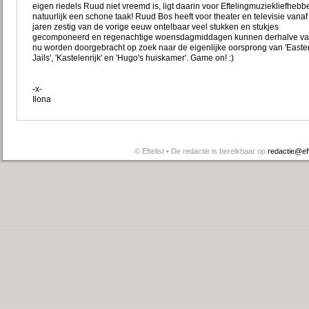
eigen riedels Ruud niet vreemd is, ligt daarin voor Eftelingmuziekliefhebb
natuurlijk een schone taak! Ruud Bos heeft voor theater en televisie vanaf
jaren zestig van de vorige eeuw ontelbaar veel stukken en stukjes
gecomponeerd en regenachtige woensdagmiddagen kunnen derhalve va
nu worden doorgebracht op zoek naar de eigenlijke oorsprong van 'Easte
Jails', 'Kastelenrijk' en 'Hugo's huiskamer'. Game on! :)
-x-
Ilona
© Eftelist • De redactie is bereikbaar op
redactie@efte