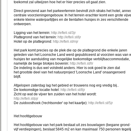
toekomst zal uitwijzen hoe het er hier precies uit gaat zien.
Direct grenzend aan het parkeerterrein bevindt zich straks het hotel, anne
centrale voorzieningengebouw. In het terrein erachter komt een grote vijve
enkele kleine waterpartijtjes en de tientallen huisjes in zes verschillende
ontwerpen.
Ligging van het terrein:
http://efteli.st/3jr
Plattegrond van het terrein:
http://efteli.st/ljr
Hotel op de plattegrond:
http://efteli.st/mjr
Het park komt precies op de plek die op de plattegrond die enkele jaren
geleden van het Loonsche Land werd gepubliceerd al voorzien was van 
huisjes ter aanduiding van mogelijke toekomstige verblijfsaccommodatie,
namelijk de beige blokjes bovenin:
http://efteli.st/llr
De indeling is dus wel volstrekt anders. Hier is ook goed te zien dat
het grootste deel van het natuurproject 'Loonsche Land' onaangeroerd
blijft.
Afgelopen zaterdag lag het gebied er trouwens nog erg vredig bij..
De toekomstige locatie hotel:
http://efteli.st/8jr
Zicht op wat de vijver ten zuiden van het hotel wordt:
http://efteli.st/pjr
De zuidoosthoek ('rechtsonder' op het kaartje):
http://efteli.st/5jr
Het hoofdgebouw
Het hoofdgebouw van het park bestaat uit zes bouwlagen (begane grond 
vijf verdiepingen), beslaat 5845 m2 en kan maximaal 750 personen tegeli