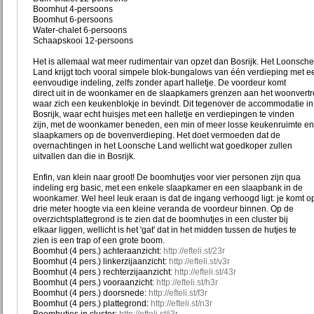
Boomhut 4-persoons
Boomhut 6-persoons
Water-chalet 6-persoons
Schaapskooi 12-persoons
Het is allemaal wat meer rudimentair van opzet dan Bosrijk. Het Loonsche
Land krijgt toch vooral simpele blok-bungalows van één verdieping met e
eenvoudige indeling, zelfs zonder apart halletje. De voordeur komt
direct uit in de woonkamer en de slaapkamers grenzen aan het woonvertr
waar zich een keukenblokje in bevindt. Dit tegenover de accommodatie in
Bosrijk, waar echt huisjes met een halletje en verdiepingen te vinden
zijn, met de woonkamer beneden, een min of meer losse keukenruimte en
slaapkamers op de bovenverdieping. Het doet vermoeden dat de
overnachtingen in het Loonsche Land wellicht wat goedkoper zullen
uitvallen dan die in Bosrijk.
Enfin, van klein naar groot! De boomhutjes voor vier personen zijn qua
indeling erg basic, met een enkele slaapkamer en een slaapbank in de
woonkamer. Wel heel leuk eraan is dat de ingang verhoogd ligt: je komt o
drie meter hoogte via een kleine veranda de voordeur binnen. Op de
overzichtsplattegrond is te zien dat de boomhutjes in een cluster bij
elkaar liggen, wellicht is het 'gat' dat in het midden tussen de hutjes te
zien is een trap of een grote boom.
Boomhut (4 pers.) achteraanzicht:
http://efteli.st/23r
Boomhut (4 pers.) linkerzijaanzicht:
http://efteli.st/v3r
Boomhut (4 pers.) rechterzijaanzicht:
http://efteli.st/43r
Boomhut (4 pers.) vooraanzicht:
http://efteli.st/h3r
Boomhut (4 pers.) doorsnede:
http://efteli.st/f3r
Boomhut (4 pers.) plattegrond:
http://efteli.st/n3r