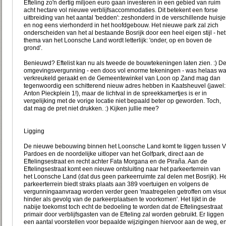
Efteling zo'n dertig miljoen euro gaan investeren in een gebied van ruim
acht hectare vol nieuwe verblijfsaccommodaties. Dit betekent een forse
uitbreiding van het aantal 'bedden': zeshonderd in de verschillende huisje
en nog eens vierhonderd in het hoofdgebouw. Het nieuwe park zal zich
onderscheiden van het al bestaande Bosrijk door een heel eigen stijl - het
thema van het Loonsche Land wordt letterlijk: 'onder, op en boven de
grond'.
Benieuwd? Eftelist kan nu als tweede de bouwtekeningen laten zien. :) D
omgevingsvergunning - een doos vol enorme tekeningen - was helaas wa
verkreukeld geraakt en de Gemeentewinkel van Loon op Zand mag dan
tegenwoordig een schitterend nieuw adres hebben in Kaatsheuvel (jawel:
Anton Pieckplein 1!), maar de lichtval in de spreekkamertjes is er in
vergelijking met de vorige locatie niet bepaald beter op geworden. Toch,
dat mag de pret niet drukken. :) Kijken jullie mee?
Ligging
De nieuwe bebouwing binnen het Loonsche Land komt te liggen tussen Vi
Pardoes en de noordelijke uitloper van het Golfpark, direct aan de
Eftelingsestraat en recht achter Fata Morgana en de Piraña. Aan de
Eftelingsestraat komt een nieuwe ontsluiting naar het parkeerterrein van
het Loonsche Land (dat dus geen parkeerruimte zal delen met Bosrijk). H
parkeerterrein biedt straks plaats aan 389 voertuigen en volgens de
vergunningaanvraag worden verder geen 'maatregelen getroffen om visu
hinder als gevolg van de parkeerplaatsen te voorkomen'. Het lijkt in de
nabije toekomst toch echt de bedoeling te worden dat de Eftelingsestraat
primair door verblijfsgasten van de Efteling zal worden gebruikt. Er liggen
een aantal voorstellen voor bepaalde wijzigingen hiervoor aan de weg, e