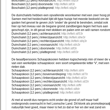
Boschalet (12 pers) vooraanzicht:
http://efteli.st/p3r
Boschalet (12 pers) doorsnede:
http://efteli.st/l3r
Boschalet (12 pers) plattegrond:
http://efteli.st/g3r
De duinchalets hebben een opvallende woonkamer met een zeer hoog pl
Samen met het heidechalet lijkt dit type huisje het meeste bedoeld om de
gasten het gevoel te geven zich 'onder' de grond te bevinden, omdat ook
hier op het niveau van de begane grond zandbergjes tegen het huis aan
geschopt zijn, in dit geval met stokken en palen erin en wél ramen rondom
Duinchalet (12 pers.) achteraanzicht:
http://efteli.st/53r
Duinchalet (12 pers.) linkerzijaanzicht:
http://efteli.st/w3r
Duinchalet (12 pers.) rechterzijaanzicht:
http://efteli.st/q3r
Duinchalet (12 pers.) vooraanzicht:
http://efteli.st/s3r
Duinchalet (12 pers.) doorsnede:
http://efteli.st/t3r
Duinchalet (12 pers.) plattegrond:
http://efteli.st/03r
De twaalfpersoons Schaapskooien hebben logischerwijs min of meer de 
van een werkelijke schaapskooi: een soort omgekeerde letter 'V', met een
rieten dak.
Schaapskooi (12 pers.) achteraanzicht:
http://efteli.st/rlr
Schaapskooi (12 pers.) bovenverdieping:
http://efteli.st/7lr
Schaapskooi (12 pers.) linkerzijaanzicht:
http://efteli.st/1lr
Schaapskooi (12 pers.) rechterzijaanzicht:
http://efteli.st/2lr
Schaapskooi (12 pers.) vooraanzicht:
http://efteli.st/flr
Schaapskooi (12 pers.) doorsnede:
http://efteli.st/blr
Schaapskooi (12 pers.) plattegrond:
http://efteli.st/zlr
Al met al wordt dus nergens echt onder de grond of zelf maar half
ondergronds overnacht in het Loonsche Land. Dit klonk als promotiepraat
natuurlijk heel goed, maar meer is het zo dat er her en der wat zand en