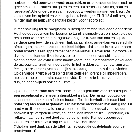
herbergen. Het bouwwerk wordt opgetrokken uit baksteen en hout, met h
gevelbekleding, zinken dakgoten en een dakbedekking van lei, hout en
'vegetatie'. Alle onderdelen van het gebouw worden naturel van kleur. De
kosten van het optrekken van dit gebouw bedragen EUR 13,4 miljoen, dus
minder dan de helft van de totale kosten voor het project.
In tegenstelling tot de hoogbouw in Bosrijk betreft het hier geen appartem
Het hoofdgebouw van het Loonsche Land is simpelweg een hotel, plus e
restaurant waar het hele bungalowpark gebruik van kan maken. Op de
verdiepingen bevinden zich een flink aantal slaapvertrekken van verschil
afmetingen, maar alle zonder keukenblokjes - dat laatste is het voornaam
onderscheid tussen appartement en hotelkamer. Het verschil in grootte va
diverse hotelkamers lijkt niet zozeer te leiden tot een verschil in aantal
slaapplaatsen: de extra ruimte maakt vooral een interessantere gevel doo
de uitbouw aan zuid- en noordzijde. In het midden van het hotel zijn wat
écht grotere kamers, vermoedelijk straks aangeduid als suite, te vinden.
Op de vierde + vijfde verdieping zit er zelfs een torentje bij inbegrepen,
met een trapje in de suite naar een vide. De leukste kamer van het hotel
dus, en ongetwijfeld ook de duurste. :)
Op de begane grond dus een lobby en bagageruimte voor de hotelgasten
een receptiebalie die tevens dienstdoet als bar. De ruimte loopt zonder
tussenmuur door in een flink restaurant. Tot slot bevindt zich naast het
hotel nog een apart bijgebouw, aan het hotel verbonden met een gang. D
aard van dit bijgebouw is nog wat onduidelijk, in elk geval zien we een
'toekomstige vergaderruimte', douches, een mysterieuze uitgiftebalie, en
rolluiken aan een groot deel van de buitenzijde. Kantoorgebouwtje?
Conferentieruimtes? Of nog iets anders? Geen idee!*
(*Update, met dank aan de Efteling: het wordt de opstelplaats voor de
brandweer! :))