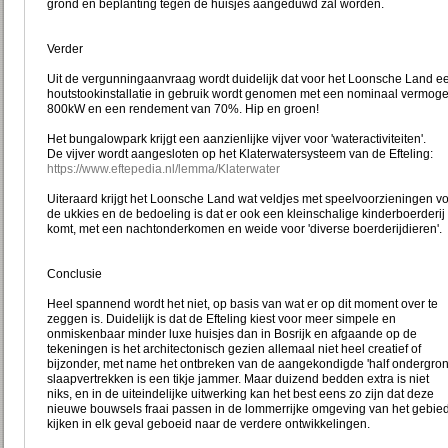
grond en beplanting tegen de huisjes aangeduwd zal worden.
Verder
Uit de vergunningaanvraag wordt duidelijk dat voor het Loonsche Land e
houtstookinstallatie in gebruik wordt genomen met een nominaal vermog
800kW en een rendement van 70%. Hip en groen!
Het bungalowpark krijgt een aanzienlijke vijver voor 'wateractiviteiten'.
De vijver wordt aangesloten op het Klaterwatersysteem van de Efteling:
https://www.eftepedia.nl/lemma/Klaterwater
Uiteraard krijgt het Loonsche Land wat veldjes met speelvoorzieningen v
de ukkies en de bedoeling is dat er ook een kleinschalige kinderboerderij
komt, met een nachtonderkomen en weide voor 'diverse boerderijdieren'.
Conclusie
Heel spannend wordt het niet, op basis van wat er op dit moment over te
zeggen is. Duidelijk is dat de Efteling kiest voor meer simpele en
onmiskenbaar minder luxe huisjes dan in Bosrijk en afgaande op de
tekeningen is het architectonisch gezien allemaal niet heel creatief of
bijzonder, met name het ontbreken van de aangekondigde 'half ondergro
slaapvertrekken is een tikje jammer. Maar duizend bedden extra is niet
niks, en in de uiteindelijke uitwerking kan het best eens zo zijn dat deze
nieuwe bouwsels fraai passen in de lommerrijke omgeving van het gebie
kijken in elk geval geboeid naar de verdere ontwikkelingen.