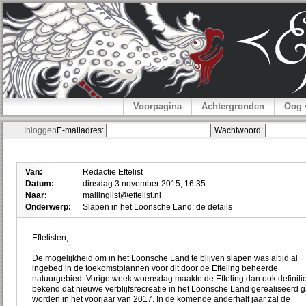
Voorpagina
Achtergronden
Oog 
Inloggen
E-mailadres:
Wachtwoord:
Van:
Redactie Eftelist
Datum:
dinsdag 3 november 2015, 16:35
Naar:
mailinglist@eftelist.nl
Onderwerp:
Slapen in het Loonsche Land: de details
Eftelisten,
De mogelijkheid om in het Loonsche Land te blijven slapen was altijd al
ingebed in de toekomstplannen voor dit door de Efteling beheerde
natuurgebied. Vorige week woensdag maakte de Efteling dan ook definitie
bekend dat nieuwe verblijfsrecreatie in het Loonsche Land gerealiseerd g
worden in het voorjaar van 2017. In de komende anderhalf jaar zal de