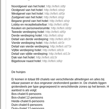
Noordgevel van het hotel:
http://efteli.st/tjr
Oostgevel van het hotel:
http://efteli.st/wjr
Westgevel van het hotel:
http://efteli.st/0jr
Zuidgevel van het hotel:
http://efteli.st/qjr
Begane grond van het hotel:
http://efteli.st/sjr
Lobby en receptiebalie/bar:
http://efteli.st/9jr
Keuken en personeelsruimte:
http://efteli.st/djr
Tweede verdieping hotel:
http://efteli.st/6jr
Derde verdieping hotel:
http://efteli.st/xjr
Detail van derde verdieping:
http://efteli.st/c3r
Vierde verdieping hotel:
http://efteli.st/r3r
Detail van vierde verdieping:
http://efteli.st/73r
Vijfde verdieping hotel:
http://efteli.st/b3r
Detail van vijfde verdieping:
http://efteli.st/13r
Dak van het hotel:
http://efteli.st/z3r
Bijgebouw naast hotel:
http://efteli.st/kjr
De huisjes
Er komen in totaal 89 chalets van verschillende afmetingen en alles bij
elkaar passen er dus ongeveer zeshonderd gasten in. De chalets liggen
grotendeels per type gegroepeerd in verschillende zones op het terrein. H
aanbod is als volgt:
Bos-chalet 6-persoons
Bos-chalet 12-persoons
Heide-chalet 6-persoons
Duin-chalet 6-persoons
Duin-chalet 12-persoons