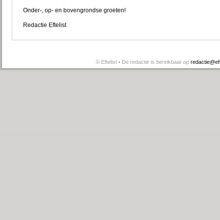
Onder-, op- en bovengrondse groeten!
Redactie Eftelist
© Eftelist • De redactie is bereikbaar op
redactie@efte