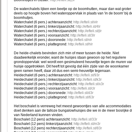
Boomhutjes in cluster:
http://efteli.st/j3r
De waterchalets lijken een beetje op de boomhutten, maar dan wat groter
deels op hoogte boven het wateroppervlak in plaats van 'in de boom' bij d
boomhutjes.
Waterchalet (6 pers.) achteraanzicht:
http://efteli.st/vlr
Waterchalet (6 pers.) linkerzijaanzicht:
http://efteli.st/4lr
Waterchalet (6 pers.) rechterzijaanzicht:
http://efteli.st/jlr
Waterchalet (6 pers.) vooraanzicht:
http://efteli.st/3lr
Waterchalet (6 pers.) doorsnede:
http://efteli.st/nlr
Waterchalet (6 pers.) plattegrond:
http://efteli.st/hlr
De heide-chalets bevinden zich min of meer tussen de heide. Niet
daadwerkelijk eronder, want de huisjes staan gewoon op het reguliere
grondoppervlak: wel wordt een gesimuleerd heuveltje tegen de muren va
huisje opgetrokken. Dit heeft tot gevolg dat één zijde van de woonkamer
geen ramen heeft, daar zit dus een semi-heuveltje tegenaan.
Heidechalet (6 pers.) achteraanzicht:
http://efteli.st/93r
Heidechalet (6 pers.) linkerzijaanzicht:
http://efteli.st/k3r
Heidechalet (6 pers.) rechterzijaanzicht:
http://efteli.st/x3r
Heidechalet (6 pers.) vooraanzicht:
http://efteli.st/clr
Heidechalet (6 pers.) doorsnede:
http://efteli.st/d3r
Heidechalet (6 pers.) plattegrond:
http://efteli.st/63r
Het boschalet is verreweg het meest gewoontjes van alle accommodaties
doet denken aan de talloze bungalowhuisjes die we in de meer bosrijke 
van Nederland kunnen vinden.
Boschalet (12 pers) achteraanzicht:
http://efteli.st/33r
Boschalet (12 pers) linkerzijaanzicht:
http://efteli.st/m3r
Boschalet (12 pers) rechterzijaanzicht:
http://efteli.st/83r