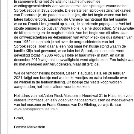
In samenwerking met De Efteling laat het museum de
wordingsgeschiedenis zien van de eerste tien sprookjes waarmee het
Sprookjesbos in 1952 opende. Die eerste tien sprookjes zijn: het kasteel
van Doornroosje, de paddenstoelhuisjes, die het begin waren van het
latere kabouterdorp, Langnek, de Chinese nachtegaal (bij het muurtje
waar nu Draak Lichtgeraakt op staat), de sprekende papegaai, ofwel het
stoute prinsesje, de put van Vrouw Holle, Kleine Boodschap, Sneeuwwitje
de kikkerkoning en de magische klok. Aan het begin van dit alles staan
de ontwerpschetsen en -tekeningen van Anton Pieck die dus dateren van
voor 1952 en dan heb je het over de oergeschiedenis van het
Sprookjesbos. Toen daar alleen nog maar het huisje stond waarin de
familie Klijn had gewoond, waar later het Sprookjesmuseum in werd
gevestigd totdat in 2006 Vrouw Holle er haar intrek in nam, en dat in
december 2019 wegens bouwvalligheid werd afgebroken. Een huisje wa
nu met weemoed aan terugdenken. Maar dit terzijde.
Wie de tentoonstelling bezoekt, tussen 1 augustus a.s. en 28 februari
2021, krijgt een boekje met wat leuke weetjes en extra informatie over
de werken in de tentoonstelling. Dit boekje zal niet te koop worden
aangeboden, het is dus alleen voor bezoekers.
Het adres van het Anton Pieck Museum is Noordwal 31 in Hattem en voor
verdere informatie, en een video van het gesprek tussen de medewerkers
van het museum en Frans Goenee van De Efteling, verwijs ik naar
www.antonpieckmuseum.nl
.
Groet,
Femma Markestein