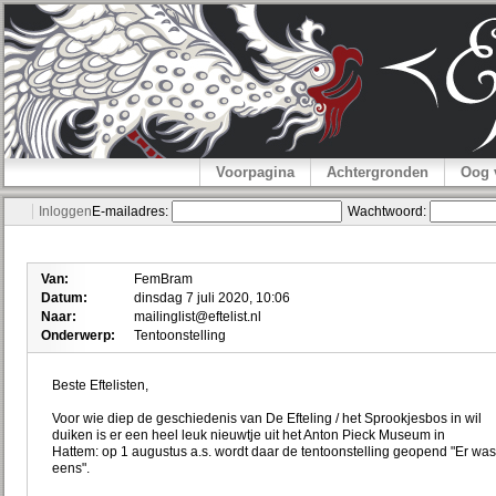
Voorpagina
Achtergronden
Oog 
Inloggen
E-mailadres:
Wachtwoord:
Van:
FemBram
Datum:
dinsdag 7 juli 2020, 10:06
Naar:
mailinglist@eftelist.nl
Onderwerp:
Tentoonstelling
Beste Eftelisten,
Voor wie diep de geschiedenis van De Efteling / het Sprookjesbos in wil
duiken is er een heel leuk nieuwtje uit het Anton Pieck Museum in
Hattem: op 1 augustus a.s. wordt daar de tentoonstelling geopend "Er was
eens".