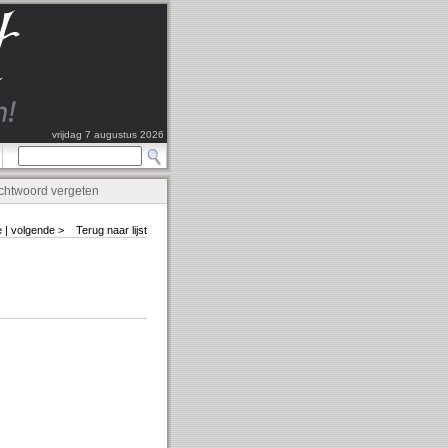
vrijdag 7 augustus 2026
chtwoord vergeten
e
|
volgende >
Terug naar lijst