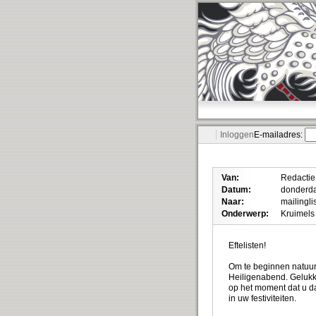
Inloggen
E-mailadres:
Van:
Redactie 
Datum:
donderda
Naar:
mailinglis
Onderwerp:
Kruimels
Eftelisten!
Om te beginnen natuurl
Heiligenabend. Gelukki
op het moment dat u da
in uw festiviteiten.