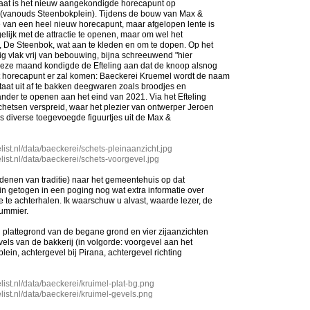
 gaat is het nieuw aangekondigde horecapunt op
n (vanouds Steenbokplein). Tijdens de bouw van Max &
e van een heel nieuw horecapunt, maar afgelopen lente is
gelijk met de attractie te openen, maar om wel het
 De Steenbok, wat aan te kleden en om te dopen. Op het
tig vlak vrij van bebouwing, bijna schreeuwend "hier
 deze maand kondigde de Efteling aan dat de knoop alsnog
 horecapunt er zal komen: Baeckerei Kruemel wordt de naam
taat uit af te bakken deegwaren zoals broodjes en
nder te openen aan het eind van 2021. Via het Efteling
hetsen verspreid, waar het plezier van ontwerper Jeroen
ls diverse toegevoegde figuurtjes uit de Max &
list.nl/data/baeckerei/schets-pleinaanzicht.jpg
list.nl/data/baeckerei/schets-voorgevel.jpg
redenen van traditie) naar het gemeentehuis op dat
n getogen in een poging nog wat extra informatie over
te achterhalen. Ik waarschuw u alvast, waarde lezer, de
ummier.
n plattegrond van de begane grond en vier zijaanzichten
vels van de bakkerij (in volgorde: voorgevel aan het
plein, achtergevel bij Pirana, achtergevel richting
list.nl/data/baeckerei/kruimel-plat-bg.png
list.nl/data/baeckerei/kruimel-gevels.png