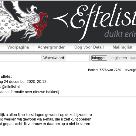
Voorpagina
Achtergronden
Oog voor Detail
Mailinglist
Wachtwoord:
registreer
wa
Bericht
7775
van 7780
< vorig
Eftelist
g 24 december 2020, 20:12
t@eftelist.nl
 aan informatie over nieuwe bakkerij
ijk u allen fijne kerstdagen gewenst op deze bijzondere
g werken wij gewoon via e-mail, die u zelf kunt openen
t gepast acht. Ik vertrouw er daarom op u niet te storen