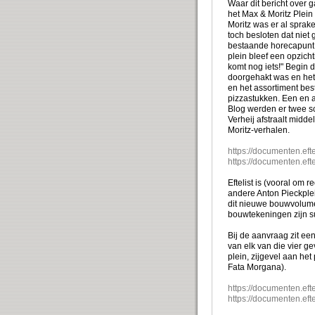
Waar dit bericht over
het Max & Moritz Plei
Moritz was er al sprak
toch besloten dat niet 
bestaande horecapunt,
plein bleef een opzich
komt nog iets!" Begin
doorgehakt was en het
en het assortiment bes
pizzastukken. Een en a
Blog werden er twee sc
Verheij afstraalt midde
Moritz-verhalen.
https://documenten.efte
https://documenten.efte
Eftelist is (vooral om 
andere Anton Pieckplei
dit nieuwe bouwvolume 
bouwtekeningen zijn s
Bij de aanvraag zit ee
van elk van die vier ge
plein, zijgevel aan het 
Fata Morgana).
https://documenten.efte
https://documenten.efte