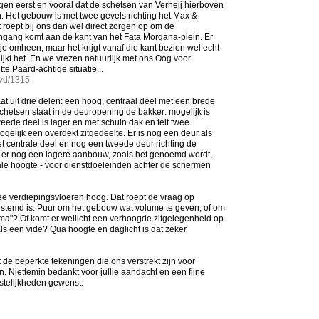
en eerst en vooral dat de schetsen van Verheij hierboven
jn. Het gebouw is met twee gevels richting het Max &
t roept bij ons dan wel direct zorgen op om de
ingang komt aan de kant van het Fata Morgana-plein. Er
 omheen, maar het krijgt vanaf die kant bezien wel echt
lijkt het. En we vrezen natuurlijk met ons Oog voor
tte Paard-achtige situatie...
/ovd/1315
 uit drie delen: een hoog, centraal deel met een brede
hetsen staat in de deuropening de bakker: mogelijk is
weede deel is lager en met schuin dak en telt twee
ogelijk een overdekt zitgedeelte. Er is nog een deur als
et centrale deel en nog een tweede deur richting de
s er nog een lagere aanbouw, zoals het genoemd wordt,
ale hoogte - voor dienstdoeleinden achter de schermen
wee verdiepingsvloeren hoog. Dat roept de vraag op
estemd is. Puur om het gebouw wat volume te geven, of om
ma"? Of komt er wellicht een verhoogde zitgelegenheid op
als een vide? Qua hoogte en daglicht is dat zeker
t de beperkte tekeningen die ons verstrekt zijn voor
n. Niettemin bedankt voor jullie aandacht en een fijne
estelijkheden gewenst.