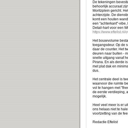
De tekeningen bevestig
behoorlijk accuraat zi
Moritzplein gericht. He
achterzijde. De dienst
komt een houten wandje
een "achterkant"-vibe, 
Detail-hart voor een Wi
https://www.eftelist.nl
Het bouwvolume bestaat
toegangsdeur. Op de sc
daar de counter. Het t
deuren naar buiten - m
snelle uitgang vanaf h
Pirana. En als derde i
met plat dak en minim
dus.
Het centrale deel is t
waarvoor die ruimte b
vol te hangen met "the
de eerste verdieping, 
mogelijk.
Heel veel meer is er ui
ons helaas niet te hale
voortzetting van de fe
Redactie Eftelist