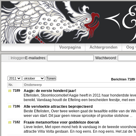
Voorpagina
Achtergronden
Oog 
Inloggen
E-mailadres:
Wachtwoord:
Berichten 7189
Nr.
Onderwerp
7189
Aagje: de eerste honderd jaar!
Eftelisten, Stoomlocomotief Aagje heeft in 2011 haar honderdste lev
bereikt. Vandaag houdt de Efteling een bescheiden feestje, met een 
7186
Alle vervloekte attracties beprojecteerd
Beste Eftelisten, Over twee weken gaat de twaalfde editie van de Wint
weer van start. Dit jaar geen nieuw sprookje of grootse slotshow ...
7182
Fraaie metamorfose voor goddeloze doerak
Lieve leden, Met open mond heb ik vandaag in de tweede voorshow
attractie Villa Volta gestaan. En nog eens. En nog eens. Het zal de Twi