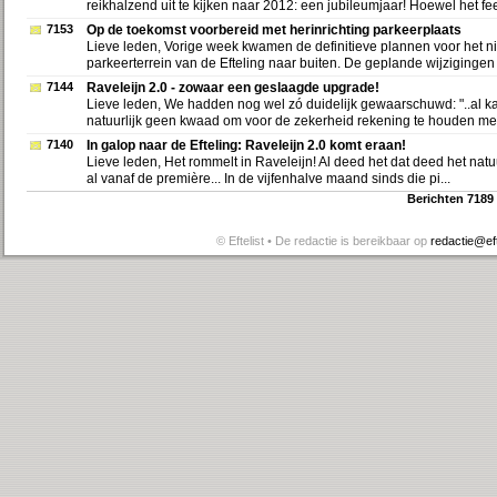
reikhalzend uit te kijken naar 2012: een jubileumjaar! Hoewel het fee
7153
Op de toekomst voorbereid met herinrichting parkeerplaats
Lieve leden, Vorige week kwamen de definitieve plannen voor het 
parkeerterrein van de Efteling naar buiten. De geplande wijzigingen d
7144
Raveleijn 2.0 - zowaar een geslaagde upgrade!
Lieve leden, We hadden nog wel zó duidelijk gewaarschuwd: "..al k
natuurlijk geen kwaad om voor de zekerheid rekening te houden met 
7140
In galop naar de Efteling: Raveleijn 2.0 komt eraan!
Lieve leden, Het rommelt in Raveleijn! Al deed het dat deed het natuurl
al vanaf de première... In de vijfenhalve maand sinds die pi...
Berichten 7189
© Eftelist • De redactie is bereikbaar op
redactie@efte