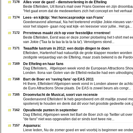
7178
Alles voor de gast! - dienstverlening in de Efteling
Beste Eftelisten, Uit Ilona's mail over Frans Goenee en zijn droomba
"Het gaat erom dat de medewerkers zich het concept en het verhaal >
7174
Lees- en kijktip: 'Het horecasprookje van Frans'
Goedenavond allemaal, Na het toeterend vrolijke Jokie-nieuws van
voor het slapen- gaan nog wat kijk- en leesvoer voor jullie.. Het ga...
7172
Prrretneus maakt zich op voor feestelijke rrrentree!
Beste Eftelisten, Eerst was er deze zomer plotseling het t-shirt met 
van Jokie ('Taa ta ta taa ta ta ta ta ta'). Vervolgens stond...
7171
Twaalfde lustrum in 2012: een dozijn dingen te doen
Eftelisten, Hartenhof had natuurlijk de grote klapper moeten worden
zestigste verjaardag van de Efteling, maar zoals bekend is de Pardoe
7169
De Efteling en haar fans
Dag Eftelisters, Afgelopen week vond de European Attractions Show
Londen. Ilona van Golen van de Eftelist-redactie had een uitnodiging
7168
Bart de Boer en 'raving fans' op EAS 2011
Hi there, Eftelisten! Afgelopen week vond in Londen alweer de achtst
de Euro Attractions Show plaats. De EAS is zowel beurs als congr...
7165
Droomvlucht de Musical, soort van recensie
Goedenavond Eftelisten! Ik heb geprobeerd om dit mailtje zoveel mo
spoilervrij te houden en denk dat dit voor het grootste gedeelte ook g
7162
Opvallende punten in september
Dag Eftelist, Afgelopen week liet Bart de Boer zich op Twitter uit over 
"de fans" niet was opgevallen dat er sinds kort twee nie...
7157
Aquanura:
Lieve leden, Nu de zomer goed en wel voorbij is beginnen we ond