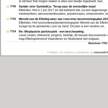
al vijf keer heb mogen maken is alles een beetje ingedaald. Aan...
7726
Sander over Symbolica: 'Terug naar de menselijke maat'
Eftelisten, Het is 1 juli 2017 en dat betekent dat, na een dagenlange
medewerkers, abonnementhouders, prijswinnaars, omwonenden, bur
7725
Wereld van de Efteling weer wat concreter:bestemmingsplan 20
Eftelisten, Het (voorontwerp)bestemmingsplan Wereld van de Efteling
inzage bij de gemeente Loon op Zand. Dit plan is een verdere uit...
7724
Re: Misplaatste parkmuziek - een beschouwing.
Lieve Lieden, Allereerst: jongens, héérlijk, dit nieuwe discussievoer o
mag Eftelingminnend-Vlaanderen en Nederland niet ontgaan...
Berichten 7752
© Eftelist • De redactie is bereikbaar op
redactie@efte