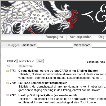
Voorpagina
Achtergronden
Oog 
Inloggen
E-mailadres:
Wachtwoord:
Berichten 7752
Nr.
Onderwerp
7752
Cirque du Kets: eerste try-out CARO in het Efteling Theater
Eftelisten, Gisterenavond vond de allereerste try-out plaats van een 
volgens een voor het Efteling Theater kakelvers concept. Nu ee...
7750
La Place komt naar het Dwarrelplein
Eftelisten, Het gerucht gaat al jaren rond, maar nu komt het er toch 
gaat een vestiging opening in de Efteling, en wel aan het Dwarr...
7747
Healthy Grill bij de Python (en een duiventil)
Eftelisten, Een inspectie ter plaatse bij de herbouwde Python leert 
er uiteindelijk weer heel vertrouwd uit gaat zien. Toch komt e...