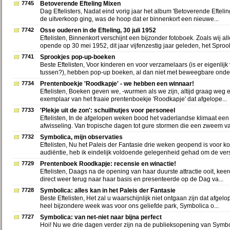
7745
Betoverende Efteling Mixen
Dag Eftelisters, Nadat eind vorig jaar het album 'Betoverende Efteli
de uitverkoop ging, was de hoop dat er binnenkort een nieuwe...
7742
Osse ouderen in de Efteling, 30 juli 1952
Eftelisten, Binnenkort verschijnt een bijzonder fotoboek. Zoals wij a
opende op 30 mei 1952, dit jaar vijfenzestig jaar geleden, het Sprook
7741
Sprookjes pop-up-boeken
Beste Eftelisten, Voor kinderen en voor verzamelaars (is er eigenlijk 
tussen?), hebben pop-up boeken, al dan niet met beweegbare onder
7734
Prentenboekje 'Roodkapje' - we hebben een winnaar!
Eftelisten, Boeken geven we, -wurmen als we zijn, altijd graag weg 
exemplaar van het fraaie prentenboekje 'Roodkapje' dat afgelope...
7733
'Plekje uit de zon': schuilhutjes voor personeel
Eftelisten, In de afgelopen weken bood het vaderlandse klimaat een
afwisseling. Van tropische dagen tot gure stormen die een zweem van
7732
Symbolica, mijn observaties
Eftelisten, Nu het Paleis der Fantasie drie weken geopend is voor ko
audiëntie, heb ik eindelijk voldoende gelegenheid gehad om de vers
7729
Prentenboek Roodkapje: recensie en winactie!
Eftelisten, Daags na de opening van haar duurste attractie ooit, keer
direct weer terug naar haar basis en presenteerde op de Dag va...
7728
Symbolica: alles kan in het Paleis der Fantasie
Beste Eftelisten, Het zal u waarschijnlijk niet ontgaan zijn dat afge
heel bijzondere week was voor ons geliefde park, Symbolica o...
7727
Symbolica: van net-niet naar bijna perfect
Hoi! Nu we drie dagen verder zijn na de publieksopening van Symboli