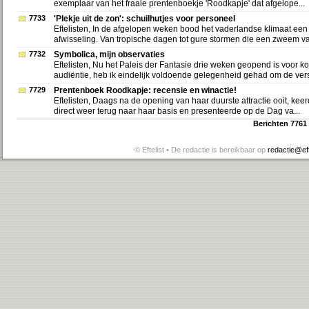
exemplaar van het fraaie prentenboekje 'Roodkapje' dat afgelope...
7733
'Plekje uit de zon': schuilhutjes voor personeel
Eftelisten, In de afgelopen weken bood het vaderlandse klimaat een
afwisseling. Van tropische dagen tot gure stormen die een zweem van
7732
Symbolica, mijn observaties
Eftelisten, Nu het Paleis der Fantasie drie weken geopend is voor ko
audiëntie, heb ik eindelijk voldoende gelegenheid gehad om de vers
7729
Prentenboek Roodkapje: recensie en winactie!
Eftelisten, Daags na de opening van haar duurste attractie ooit, keer
direct weer terug naar haar basis en presenteerde op de Dag va...
Berichten 7761
© Eftelist • De redactie is bereikbaar op
redactie@efte