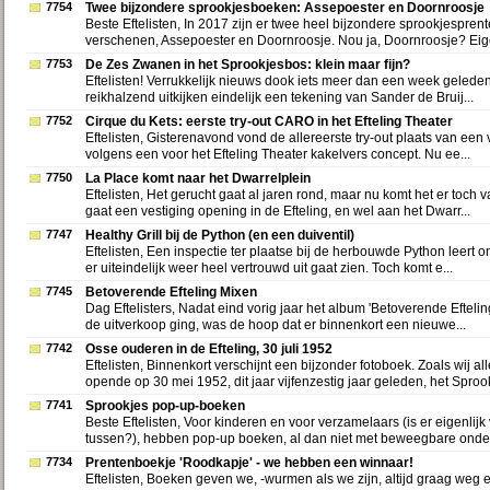
7754
Twee bijzondere sprookjesboeken: Assepoester en Doornroosje
Beste Eftelisten, In 2017 zijn er twee heel bijzondere sprookjespre
verschenen, Assepoester en Doornroosje. Nou ja, Doornroosje? Eigen
7753
De Zes Zwanen in het Sprookjesbos: klein maar fijn?
Eftelisten! Verrukkelijk nieuws dook iets meer dan een week geleden
reikhalzend uitkijken eindelijk een tekening van Sander de Bruij...
7752
Cirque du Kets: eerste try-out CARO in het Efteling Theater
Eftelisten, Gisterenavond vond de allereerste try-out plaats van een 
volgens een voor het Efteling Theater kakelvers concept. Nu ee...
7750
La Place komt naar het Dwarrelplein
Eftelisten, Het gerucht gaat al jaren rond, maar nu komt het er toch 
gaat een vestiging opening in de Efteling, en wel aan het Dwarr...
7747
Healthy Grill bij de Python (en een duiventil)
Eftelisten, Een inspectie ter plaatse bij de herbouwde Python leert 
er uiteindelijk weer heel vertrouwd uit gaat zien. Toch komt e...
7745
Betoverende Efteling Mixen
Dag Eftelisters, Nadat eind vorig jaar het album 'Betoverende Efteli
de uitverkoop ging, was de hoop dat er binnenkort een nieuwe...
7742
Osse ouderen in de Efteling, 30 juli 1952
Eftelisten, Binnenkort verschijnt een bijzonder fotoboek. Zoals wij a
opende op 30 mei 1952, dit jaar vijfenzestig jaar geleden, het Sprook
7741
Sprookjes pop-up-boeken
Beste Eftelisten, Voor kinderen en voor verzamelaars (is er eigenlijk 
tussen?), hebben pop-up boeken, al dan niet met beweegbare onder
7734
Prentenboekje 'Roodkapje' - we hebben een winnaar!
Eftelisten, Boeken geven we, -wurmen als we zijn, altijd graag weg 