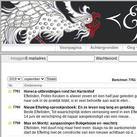
Voorpagina
Achtergronden
Oog 
Inloggen
E-mailadres:
Wachtwoord:
Berichten 7761
Nr.
Onderwerp
7761
Horeca-uitbreidingen rond het Hartenhof
Eftelisten, Polles Keuken is alweer zeven en een half jaar geleden
naar ook in de praktijk blijkt, is er veel behoefte aan wat te eten...
7760
Nieuw Efteling-sprookjesboek: En ze leven nog lang en gelukkig
Beste Eftelisten, Tot waarschijnlijk ieders verrassing werd in een Eft
14 juni de verschijning dit najaar aangekondigd van een nieuw...
7759
Max en Moritz: aanpassingen Bobgebouw en -wachtrij
Eftelisten, Het duurt nog maar heel even: daags na de aankomende
start de Efteling met de constructie van een nieuwe achtbaan op d...