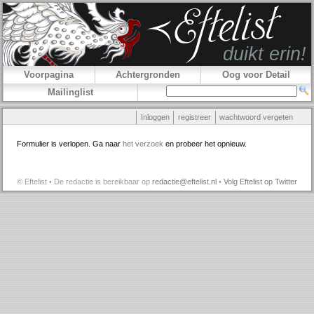
Voorpagina
Achtergronden
Oog voor Detail
Mailinglist
Inloggen
registreer
wachtwoord vergeten
Formulier is verlopen. Ga naar
het verzoek
en probeer het opnieuw.
© Eftelist • De redactie is bereikbaar op
redactie@eftelist.nl
•
Volg Eftelist op Twitter