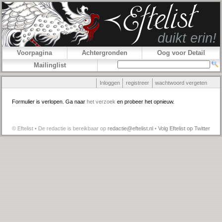
Voorpagina
Achtergronden
Oog voor Detail
Mailinglist
Inloggen
registreer
wachtwoord vergeten
Formulier is verlopen. Ga naar
het verzoek
en probeer het opnieuw.
© Eftelist • De redactie is bereikbaar op
redactie@eftelist.nl
•
Volg Eftelist op Twitter