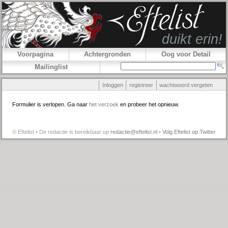
Voorpagina
Achtergronden
Oog voor Detail
Mailinglist
Inloggen
registreer
wachtwoord vergeten
Formulier is verlopen. Ga naar
het verzoek
en probeer het opnieuw.
© Eftelist • De redactie is bereikbaar op
redactie@eftelist.nl
•
Volg Eftelist op Twitter