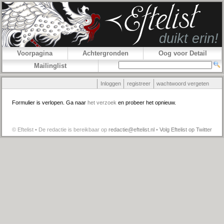
Voorpagina
Achtergronden
Oog voor Detail
Mailinglist
Inloggen
registreer
wachtwoord vergeten
Formulier is verlopen. Ga naar
het verzoek
en probeer het opnieuw.
© Eftelist • De redactie is bereikbaar op
redactie@eftelist.nl
•
Volg Eftelist op Twitter