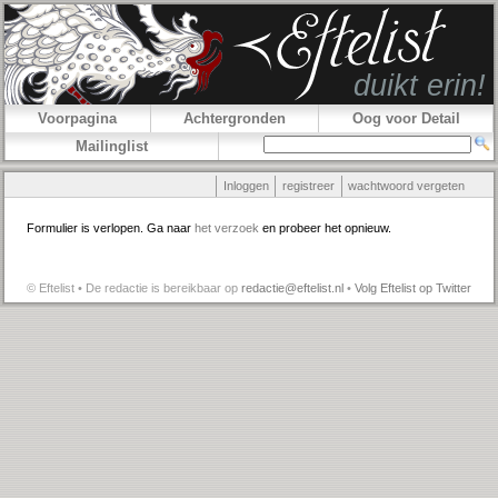
Voorpagina
Achtergronden
Oog voor Detail
Mailinglist
Inloggen
registreer
wachtwoord vergeten
Formulier is verlopen. Ga naar
het verzoek
en probeer het opnieuw.
© Eftelist • De redactie is bereikbaar op
redactie@eftelist.nl
•
Volg Eftelist op Twitter