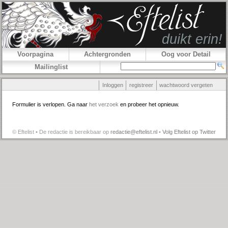
Voorpagina
Achtergronden
Oog voor Detail
Mailinglist
Inloggen
registreer
wachtwoord vergeten
Formulier is verlopen. Ga naar
het verzoek
en probeer het opnieuw.
© Eftelist • De redactie is bereikbaar op
redactie@eftelist.nl
•
Volg Eftelist op Twitter