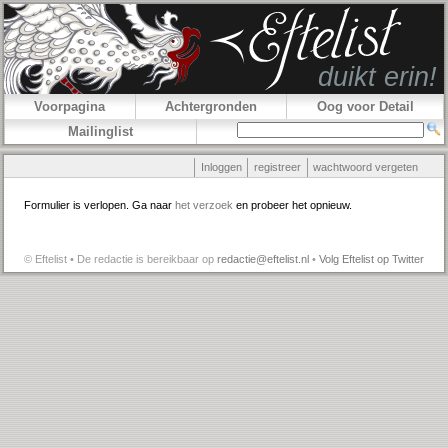
Voorpagina
Achtergronden
Oog voor Detail
Mailinglist
Inloggen
registreer
wachtwoord vergeten
Formulier is verlopen. Ga naar
het verzoek
en probeer het opnieuw.
© Eftelist • De redactie is bereikbaar op
redactie@eftelist.nl
•
Volg Eftelist op Twitter