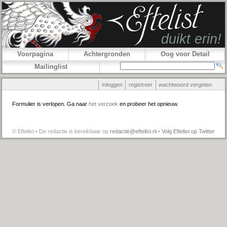
Voorpagina
Achtergronden
Oog voor Detail
Mailinglist
Inloggen
registreer
wachtwoord vergeten
Formulier is verlopen. Ga naar
het verzoek
en probeer het opnieuw.
© Eftelist • De redactie is bereikbaar op
redactie@eftelist.nl
•
Volg Eftelist op Twitter