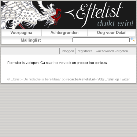
Voorpagina
Achtergronden
Oog voor Detail
Mailinglist
Inloggen
registreer
wachtwoord vergeten
Formulier is verlopen. Ga naar
het verzoek
en probeer het opnieuw.
© Eftelist • De redactie is bereikbaar op
redactie@eftelist.nl
•
Volg Eftelist op Twitter