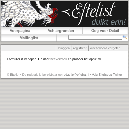
Voorpagina
Achtergronden
Oog voor Detail
Mailinglist
Inloggen
registreer
wachtwoord vergeten
Formulier is verlopen. Ga naar
het verzoek
en probeer het opnieuw.
© Eftelist • De redactie is bereikbaar op
redactie@eftelist.nl
•
Volg Eftelist op Twitter