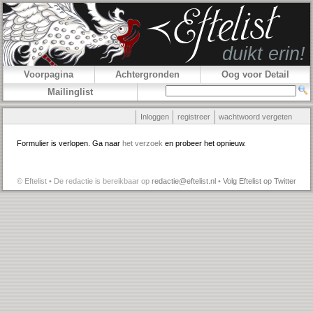
Voorpagina
Achtergronden
Oog voor Detail
Mailinglist
Inloggen
registreer
wachtwoord vergeten
Formulier is verlopen. Ga naar
het verzoek
en probeer het opnieuw.
© Eftelist • De redactie is bereikbaar op
redactie@eftelist.nl
•
Volg Eftelist op Twitter