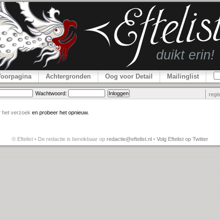
Voorpagina
Achtergronden
Oog voor Detail
Mailinglist
Wachtwoord:
regi
r
het verzoek
en probeer het opnieuw.
© Eftelist • De redactie is bereikbaar op
redactie@eftelist.nl
•
Volg Eftelist op Twitter