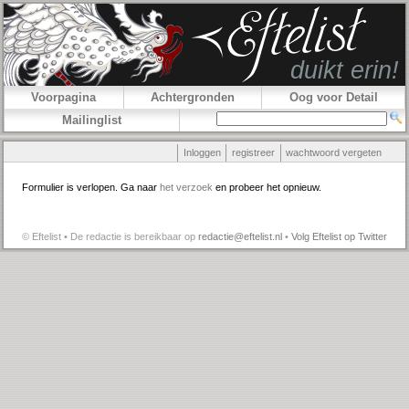
Voorpagina
Achtergronden
Oog voor Detail
Mailinglist
Inloggen
registreer
wachtwoord vergeten
Formulier is verlopen. Ga naar
het verzoek
en probeer het opnieuw.
© Eftelist • De redactie is bereikbaar op
redactie@eftelist.nl
•
Volg Eftelist op Twitter