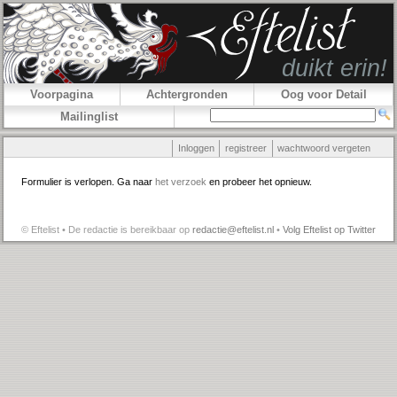
Voorpagina
Achtergronden
Oog voor Detail
Mailinglist
Inloggen
registreer
wachtwoord vergeten
Formulier is verlopen. Ga naar
het verzoek
en probeer het opnieuw.
© Eftelist • De redactie is bereikbaar op
redactie@eftelist.nl
•
Volg Eftelist op Twitter