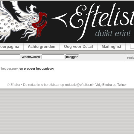
Voorpagina
Achtergronden
Oog voor Detail
Mailinglist
Wachtwoord:
regi
r
het verzoek
en probeer het opnieuw.
© Eftelist • De redactie is bereikbaar op
redactie@eftelist.nl
•
Volg Eftelist op Twitter