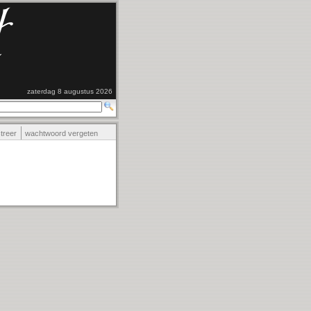
zaterdag 8 augustus 2026
streer
wachtwoord vergeten