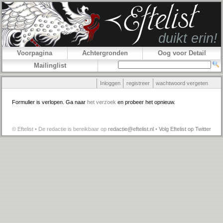
Voorpagina
Achtergronden
Oog voor Detail
Mailinglist
Inloggen
registreer
wachtwoord vergeten
Formulier is verlopen. Ga naar
het verzoek
en probeer het opnieuw.
© Eftelist • De redactie is bereikbaar op
redactie@eftelist.nl
•
Volg Eftelist op Twitter