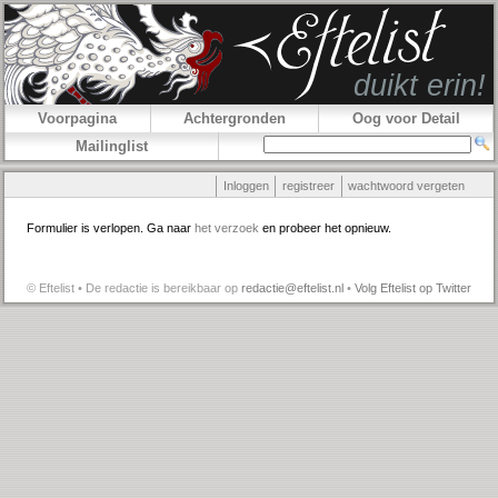
Voorpagina
Achtergronden
Oog voor Detail
Mailinglist
Inloggen
registreer
wachtwoord vergeten
Formulier is verlopen. Ga naar
het verzoek
en probeer het opnieuw.
© Eftelist • De redactie is bereikbaar op
redactie@eftelist.nl
•
Volg Eftelist op Twitter