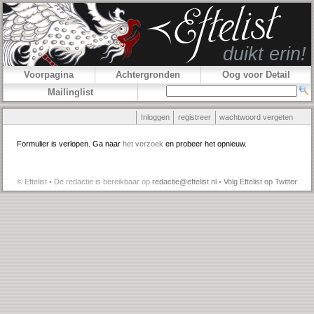
Voorpagina
Achtergronden
Oog voor Detail
Mailinglist
Inloggen
registreer
wachtwoord vergeten
Formulier is verlopen. Ga naar
het verzoek
en probeer het opnieuw.
© Eftelist • De redactie is bereikbaar op
redactie@eftelist.nl
•
Volg Eftelist op Twitter