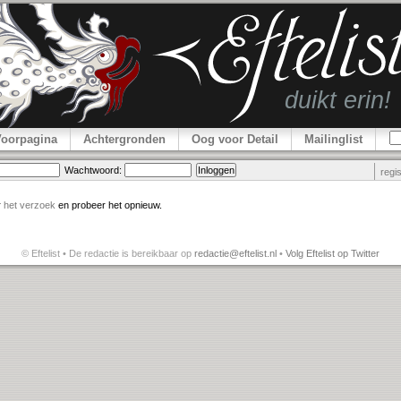
Voorpagina
Achtergronden
Oog voor Detail
Mailinglist
Wachtwoord:
regi
r
het verzoek
en probeer het opnieuw.
© Eftelist • De redactie is bereikbaar op
redactie@eftelist.nl
•
Volg Eftelist op Twitter