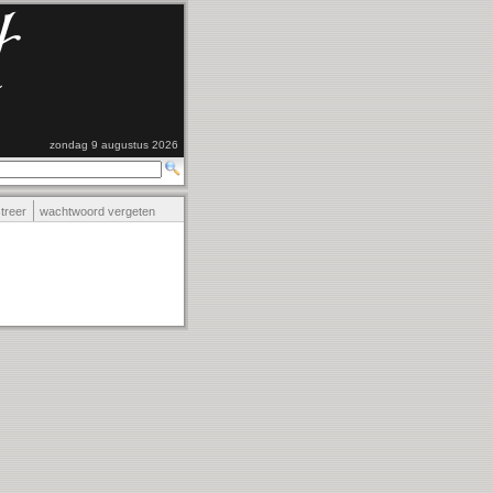
zondag 9 augustus 2026
streer
wachtwoord vergeten