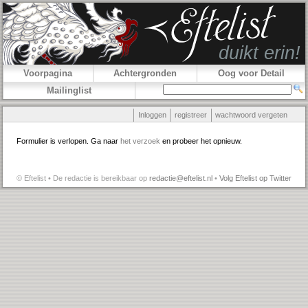
Voorpagina
Achtergronden
Oog voor Detail
Mailinglist
Inloggen
registreer
wachtwoord vergeten
Formulier is verlopen. Ga naar
het verzoek
en probeer het opnieuw.
© Eftelist • De redactie is bereikbaar op
redactie@eftelist.nl
•
Volg Eftelist op Twitter