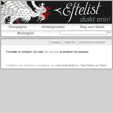
Voorpagina
Achtergronden
Oog voor Detail
Mailinglist
Inloggen
registreer
wachtwoord vergeten
Formulier is verlopen. Ga naar
het verzoek
en probeer het opnieuw.
© Eftelist • De redactie is bereikbaar op
redactie@eftelist.nl
•
Volg Eftelist op Twitter