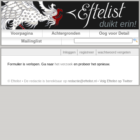
Voorpagina
Achtergronden
Oog voor Detail
Mailinglist
Inloggen
registreer
wachtwoord vergeten
Formulier is verlopen. Ga naar
het verzoek
en probeer het opnieuw.
© Eftelist • De redactie is bereikbaar op
redactie@eftelist.nl
•
Volg Eftelist op Twitter