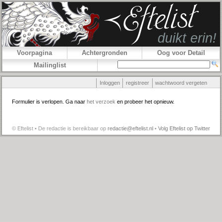
Voorpagina
Achtergronden
Oog voor Detail
Mailinglist
Inloggen
registreer
wachtwoord vergeten
Formulier is verlopen. Ga naar
het verzoek
en probeer het opnieuw.
© Eftelist • De redactie is bereikbaar op
redactie@eftelist.nl
•
Volg Eftelist op Twitter