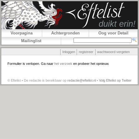
Voorpagina
Achtergronden
Oog voor Detail
Mailinglist
Inloggen
registreer
wachtwoord vergeten
Formulier is verlopen. Ga naar
het verzoek
en probeer het opnieuw.
© Eftelist • De redactie is bereikbaar op
redactie@eftelist.nl
•
Volg Eftelist op Twitter