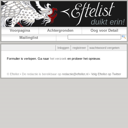
Voorpagina
Achtergronden
Oog voor Detail
Mailinglist
Inloggen
registreer
wachtwoord vergeten
Formulier is verlopen. Ga naar
het verzoek
en probeer het opnieuw.
© Eftelist • De redactie is bereikbaar op
redactie@eftelist.nl
•
Volg Eftelist op Twitter