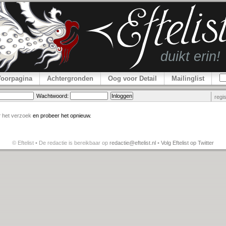
Voorpagina
Achtergronden
Oog voor Detail
Mailinglist
Wachtwoord:
regi
r
het verzoek
en probeer het opnieuw.
© Eftelist • De redactie is bereikbaar op
redactie@eftelist.nl
•
Volg Eftelist op Twitter