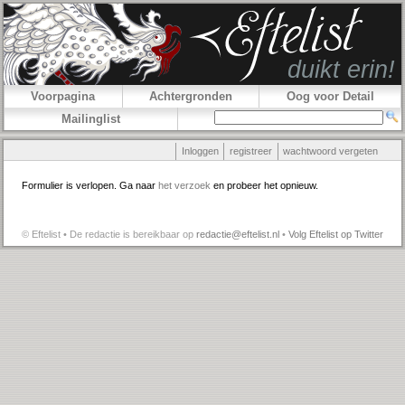
Voorpagina
Achtergronden
Oog voor Detail
Mailinglist
Inloggen
registreer
wachtwoord vergeten
Formulier is verlopen. Ga naar
het verzoek
en probeer het opnieuw.
© Eftelist • De redactie is bereikbaar op
redactie@eftelist.nl
•
Volg Eftelist op Twitter