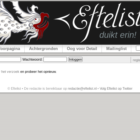
Voorpagina
Achtergronden
Oog voor Detail
Mailinglist
Wachtwoord:
regi
r
het verzoek
en probeer het opnieuw.
© Eftelist • De redactie is bereikbaar op
redactie@eftelist.nl
•
Volg Eftelist op Twitter