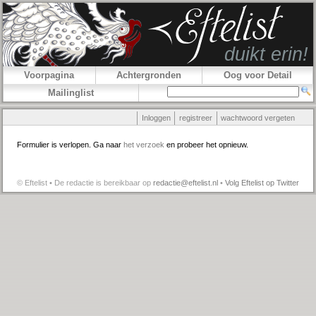
Voorpagina
Achtergronden
Oog voor Detail
Mailinglist
Inloggen
registreer
wachtwoord vergeten
Formulier is verlopen. Ga naar
het verzoek
en probeer het opnieuw.
© Eftelist • De redactie is bereikbaar op
redactie@eftelist.nl
•
Volg Eftelist op Twitter