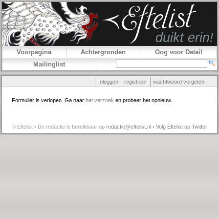
Voorpagina
Achtergronden
Oog voor Detail
Mailinglist
Inloggen
registreer
wachtwoord vergeten
Formulier is verlopen. Ga naar
het verzoek
en probeer het opnieuw.
© Eftelist • De redactie is bereikbaar op
redactie@eftelist.nl
•
Volg Eftelist op Twitter