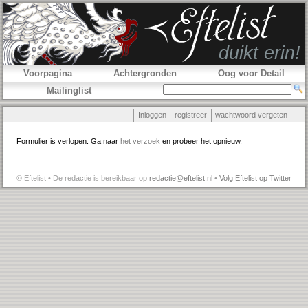
Voorpagina
Achtergronden
Oog voor Detail
Mailinglist
Inloggen
registreer
wachtwoord vergeten
Formulier is verlopen. Ga naar
het verzoek
en probeer het opnieuw.
© Eftelist • De redactie is bereikbaar op
redactie@eftelist.nl
•
Volg Eftelist op Twitter