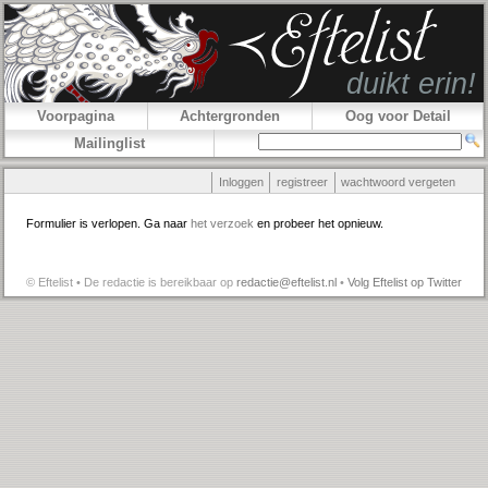
Voorpagina
Achtergronden
Oog voor Detail
Mailinglist
Inloggen
registreer
wachtwoord vergeten
Formulier is verlopen. Ga naar
het verzoek
en probeer het opnieuw.
© Eftelist • De redactie is bereikbaar op
redactie@eftelist.nl
•
Volg Eftelist op Twitter