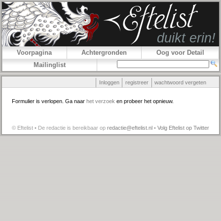
Voorpagina
Achtergronden
Oog voor Detail
Mailinglist
Inloggen
registreer
wachtwoord vergeten
Formulier is verlopen. Ga naar
het verzoek
en probeer het opnieuw.
© Eftelist • De redactie is bereikbaar op
redactie@eftelist.nl
•
Volg Eftelist op Twitter