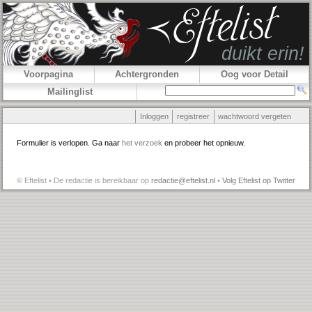
Voorpagina
Achtergronden
Oog voor Detail
Mailinglist
Inloggen
registreer
wachtwoord vergeten
Formulier is verlopen. Ga naar
het verzoek
en probeer het opnieuw.
© Eftelist • De redactie is bereikbaar op
redactie@eftelist.nl
•
Volg Eftelist op Twitter