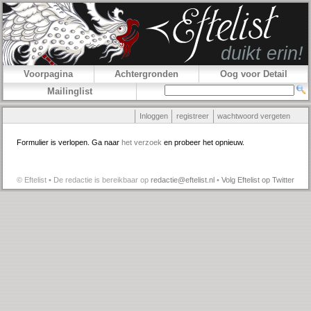
Voorpagina
Achtergronden
Oog voor Detail
Mailinglist
Inloggen
registreer
wachtwoord vergeten
Formulier is verlopen. Ga naar
het verzoek
en probeer het opnieuw.
© Eftelist • De redactie is bereikbaar op
redactie@eftelist.nl
•
Volg Eftelist op Twitter