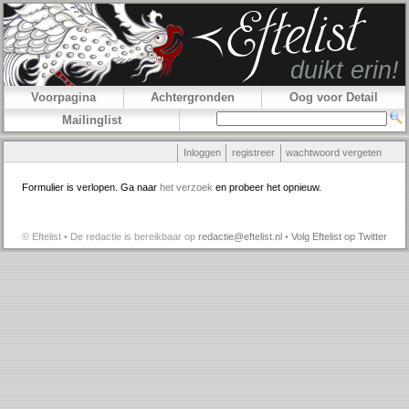
Voorpagina
Achtergronden
Oog voor Detail
Mailinglist
Inloggen
registreer
wachtwoord vergeten
Formulier is verlopen. Ga naar
het verzoek
en probeer het opnieuw.
© Eftelist • De redactie is bereikbaar op
redactie@eftelist.nl
•
Volg Eftelist op Twitter