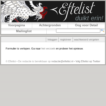
Voorpagina
Achtergronden
Oog voor Detail
Mailinglist
Inloggen
registreer
wachtwoord vergeten
Formulier is verlopen. Ga naar
het verzoek
en probeer het opnieuw.
© Eftelist • De redactie is bereikbaar op
redactie@eftelist.nl
•
Volg Eftelist op Twitter