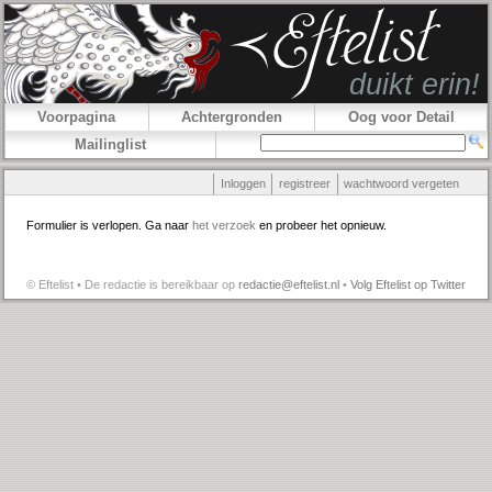
Voorpagina
Achtergronden
Oog voor Detail
Mailinglist
Inloggen
registreer
wachtwoord vergeten
Formulier is verlopen. Ga naar
het verzoek
en probeer het opnieuw.
© Eftelist • De redactie is bereikbaar op
redactie@eftelist.nl
•
Volg Eftelist op Twitter