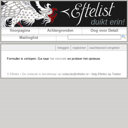
Voorpagina
Achtergronden
Oog voor Detail
Mailinglist
Inloggen
registreer
wachtwoord vergeten
Formulier is verlopen. Ga naar
het verzoek
en probeer het opnieuw.
© Eftelist • De redactie is bereikbaar op
redactie@eftelist.nl
•
Volg Eftelist op Twitter